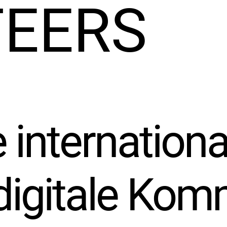
EERS
e internation
digitale Kom